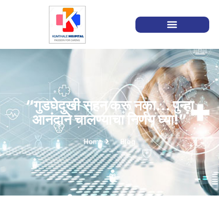
“गुडघेदुखी सहन करू नका… पुन्हा
आनंदाने चालण्याचा निर्णय घ्या!”
Home
Blog