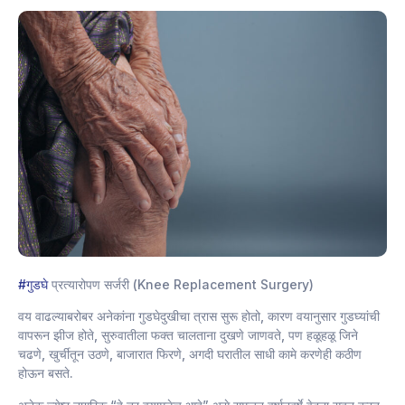
#गुडघे
प्रत्यारोपण सर्जरी (Knee Replacement Surgery)
वय वाढल्याबरोबर अनेकांना गुडघेदुखीचा त्रास सुरू होतो, कारण वयानुसार गुडघ्यांची
वापरून झीज होते, सुरुवातीला फक्त चालताना दुखणे जाणवते, पण हळूहळू जिने
चढणे, खुर्चीतून उठणे, बाजारात फिरणे, अगदी घरातील साधी कामे करणेही कठीण
होऊन बसते.