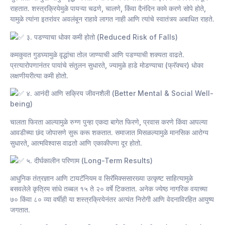
राहतात. शस्त्रक्रियेमुळे पायऱ्या चढणे, चालणे, किंवा दैनंदिन कामे करणे सोपे होते,
यामुळे त्यांना इतरांवर अवलंबून राहावे लागत नाही आणि त्यांचे स्वातंत्र्य अबाधित राहते.
३. पडण्याचा धोका कमी होतो (Reduced Risk of Falls)
कमकुवत गुडघ्यामुळे वृद्धांचा तोल जाण्याची आणि पडण्याची शक्यता वाढते.
प्रत्यारोपणानंतर पायांचे संतुलन सुधारते, ज्यामुळे हाडे मोडण्याचा (फ्रॅक्चर) धोका
लक्षणीयरीत्या कमी होतो.
४. आनंदी आणि सक्रिय जीवनशैली (Better Mental & Social Well-
being)
चालता फिरता आल्यामुळे रुग्ण पुन्हा एकदा बागेत फिरणे, प्रवास करणे किंवा आपल्या
आवडीच्या छंद जोपासणे सुरू करू शकतात. समाजात मिसळल्यामुळे मानसिक आरोग्य
सुधारते, आत्मविश्वास वाढतो आणि एकाकीपणा दूर होतो.
५. दीर्घकालीन परिणाम (Long-Term Results)
आधुनिक तंत्रज्ञान आणि टायटॅनियम व सिरॅमिक्ससारख्या उत्कृष्ट साहित्यामुळे
बसवलेले कृत्रिम सांधे तब्बल १५ ते २० वर्षे टिकतात. अनेक ज्येष्ठ नागरिक वयाच्या
७० किंवा ८० व्या वर्षीही या शस्त्रक्रियेनंतर अत्यंत निरोगी आणि वेदनाविरहित आयुष्य
जगतात.